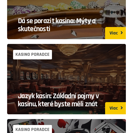
Dá se porazit kasino: Mýty a
skutečnosti
Viac
KASINO PORADCE
Jazyk kasin: Základní pojmy v
kasinu, které byste měli znát
Viac
KASINO PORADCE