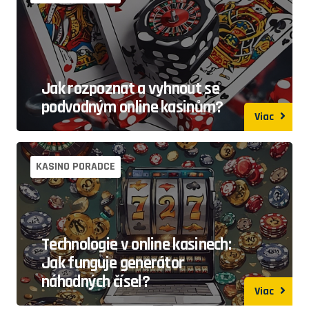
Jak rozpoznat a vyhnout se
podvodným online kasinům?
Viac
KASINO PORADCE
Technologie v online kasinech:
Jak funguje generátor
náhodných čísel?
Viac