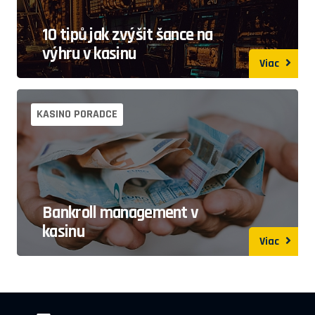
10 tipů jak zvýšit šance na
výhru v kasinu
Viac
KASINO PORADCE
Bankroll management v
kasinu
Viac