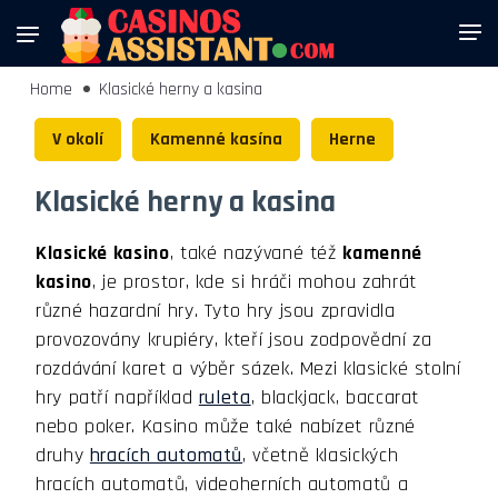
Home
Klasické herny a kasina
V okolí
Kamenné kasína
Herne
Klasické herny a kasina
Klasické kasino
, také nazývané též
kamenné
kasino
, je prostor, kde si hráči mohou zahrát
různé hazardní hry. Tyto hry jsou zpravidla
provozovány krupiéry, kteří jsou zodpovědní za
rozdávání karet a výběr sázek. Mezi klasické stolní
hry patří například
ruleta
, blackjack, baccarat
nebo poker. Kasino může také nabízet různé
druhy
hracích automatů
, včetně klasických
hracích automatů, videoherních automatů a