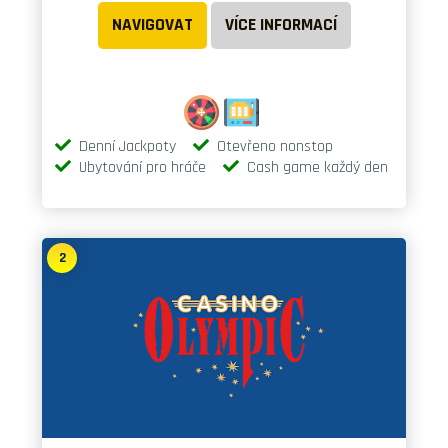
NAVIGOVAT
VÍCE INFORMACÍ
Denní Jackpoty
Otevřeno nonstop
Ubytování pro hráče
Cash game každý den
2