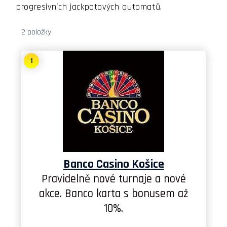
progresivních jackpotových automatů.
2 položky
1
Banco Casino Košice
Pravidelně nové turnaje a nové
akce. Banco karta s bonusem až
10%.