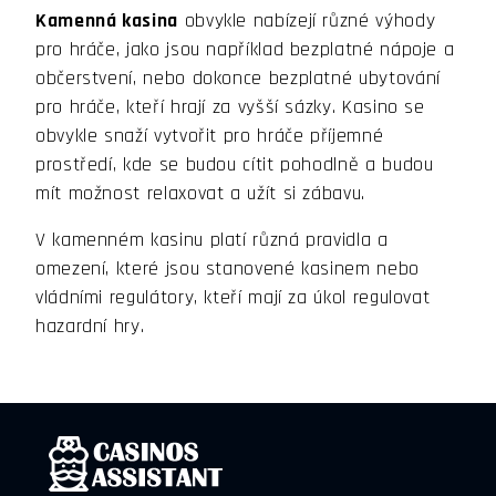
Kamenná kasina
obvykle nabízejí různé výhody
pro hráče, jako jsou například bezplatné nápoje a
občerstvení, nebo dokonce bezplatné ubytování
pro hráče, kteří hrají za vyšší sázky. Kasino se
obvykle snaží vytvořit pro hráče příjemné
prostředí, kde se budou cítit pohodlně a budou
mít možnost relaxovat a užít si zábavu.
V kamenném kasinu platí různá pravidla a
omezení, které jsou stanovené kasinem nebo
vládními regulátory, kteří mají za úkol regulovat
hazardní hry.