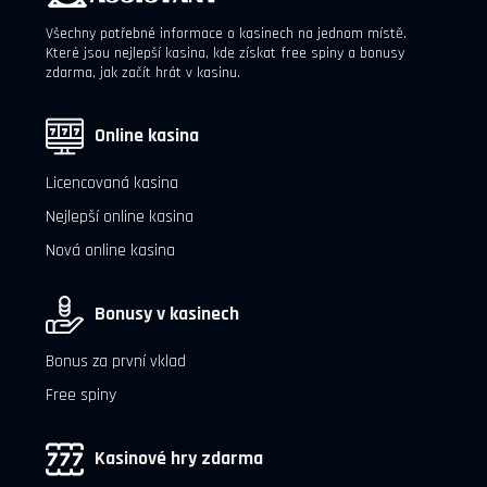
Všechny potřebné informace o kasinech na jednom místě.
Které jsou nejlepší kasina, kde získat free spiny a bonusy
zdarma, jak začít hrát v kasinu.
Online kasina
Licencovaná kasina
Nejlepší online kasina
Nová online kasina
Bonusy v kasinech
Bonus za první vklad
Free spiny
Kasinové hry zdarma