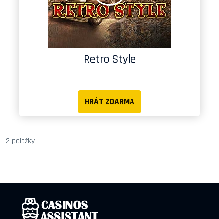
Retro Style
HRÁT ZDARMA
2 položky