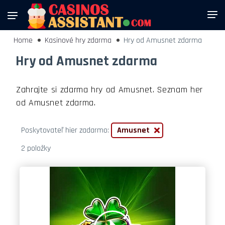
Home
Kasinové hry zdarma
Hry od Amusnet zdarma
Hry od Amusnet zdarma
Zahrajte si zdarma hry od Amusnet. Seznam her
od Amusnet zdarma.
Poskytovateľ hier zadarmo:
Amusnet
2 položky