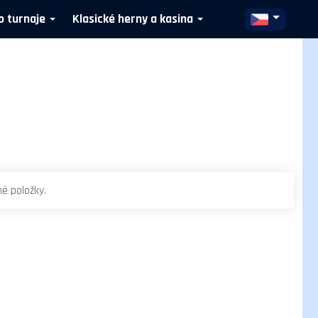
o turnaje
Klasické herny a kasina
é položky.