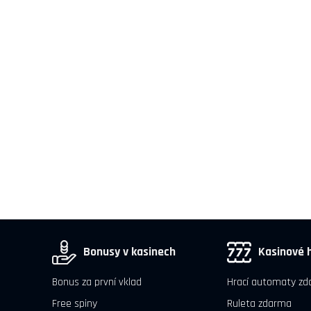
Bonusy v kasinech
Kasinové 
Bonus za první vklad
Hrací automaty z
Free spiny
Ruleta zdarma