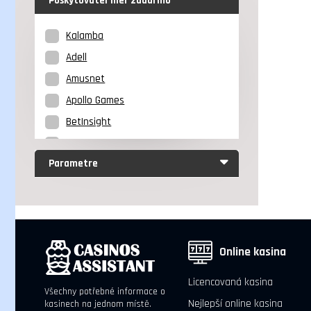
Poskytovateľ hier zadarmo
Kalamba
Adell
Amusnet
Apollo Games
BetInsight
Betsoft
Parametre
E-Gaming
Easit
CT Interactive
GameArt
Online kasina
Kajot
PlayTech
Licencovaná kasina
Všechny potřebné informace o
RedTiger
Nejlepší online kasina
kasinech na jednom místě.