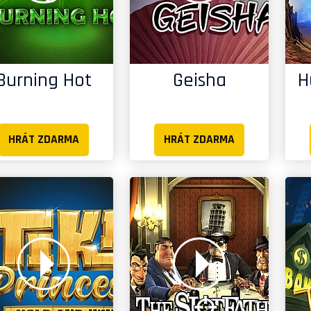
Burning Hot
Geisha
H
HRÁT ZDARMA
HRÁT ZDARMA