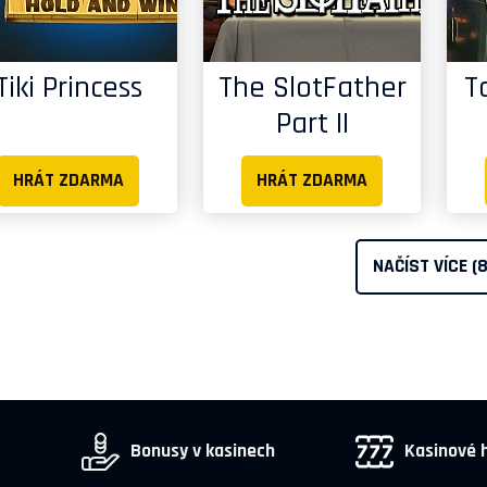
Tiki Princess
The SlotFather
T
Part II
HRÁT ZDARMA
HRÁT ZDARMA
NAČÍST VÍCE (8
Bonusy v kasinech
Kasinové 