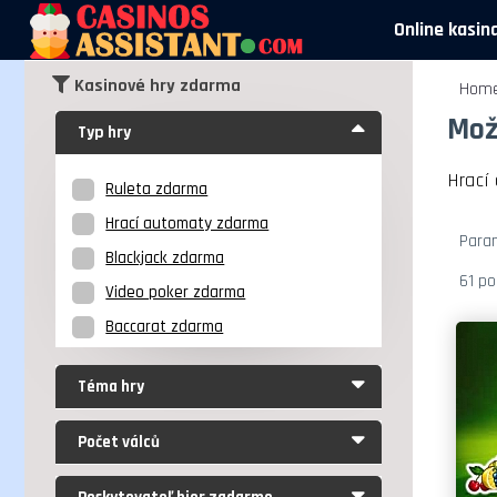
Online kasin
Kasinové hry zdarma
Hom
Mož
Typ hry
Hrací
Ruleta zdarma
Hrací automaty zdarma
Para
Blackjack zdarma
61 po
Video poker zdarma
Baccarat zdarma
Téma hry
Počet válců