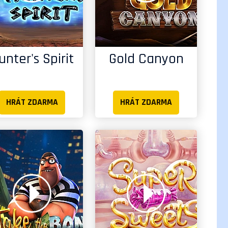
unter's Spirit
Gold Canyon
HRÁT ZDARMA
HRÁT ZDARMA