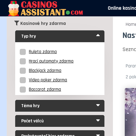
Online kasin
Kasinové hry zdarma
Hom
Nas
Typ hry
Sezna
Ruleta zdarma
Hrací automaty zdarma
Para
Blackjack zdarma
2 pol
Video poker zdarma
Baccarat zdarma
Téma hry
Počet válců