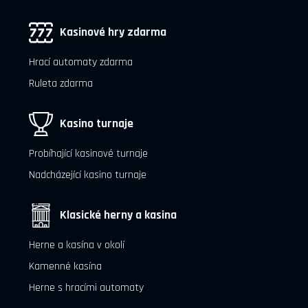
Kasinové hry zdarma
Hrací automaty zdarma
Ruleta zdarma
Kasino turnaje
Probíhající kasinové turnaje
Nadcházející kasino turnaje
Klasické herny a kasina
Herne a kasína v okolí
Kamenné kasína
Herne s hracími automaty