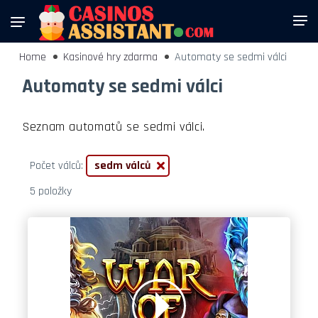
Home
Kasinové hry zdarma
Automaty se sedmi válci
Automaty se sedmi válci
Seznam automatů se sedmi válci.
Počet válců:
sedm válců
5 položky