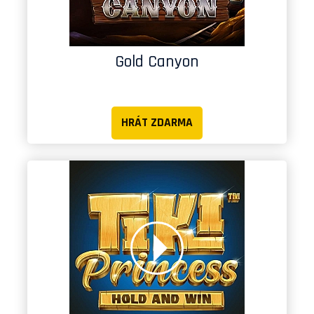
Gold Canyon
HRÁT ZDARMA