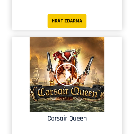
HRÁT ZDARMA
Corsair Queen