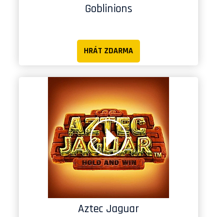
Goblinions
HRÁT ZDARMA
Aztec Jaguar