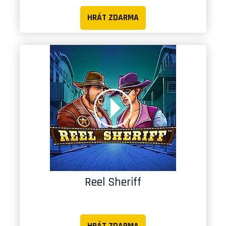
HRÁT ZDARMA
Reel Sheriff