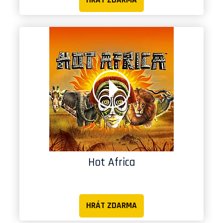
HRÁT ZDARMA
Hot Africa
HRÁT ZDARMA