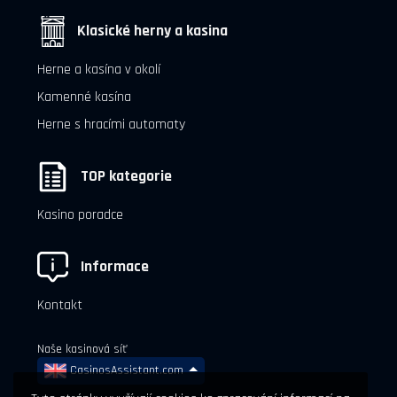
Klasické herny a kasina
Herne a kasína v okolí
Kamenné kasína
Herne s hracími automaty
TOP kategorie
Kasino poradce
Informace
Kontakt
Naše kasinová síť
CasinosAssistant.com