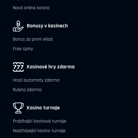
Nová online kasina
Bonusy v kasinech
Bonus za první vklad
Free spiny
Kasinové hry zdarma
Hrací automaty zdarma
Ruleta zdarma
Kasino turnaje
Probíhající kasinové turnaje
Nadcházející kasino turnaje