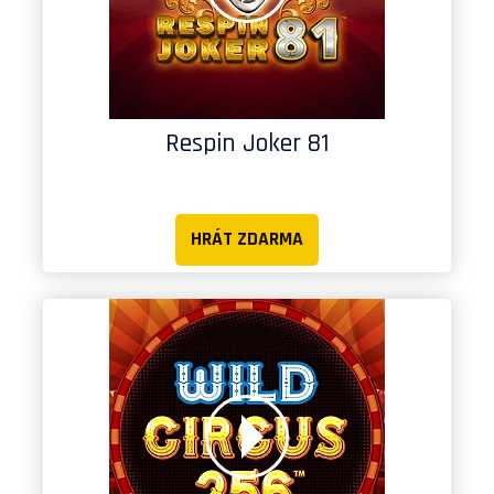
Respin Joker 81
HRÁT ZDARMA