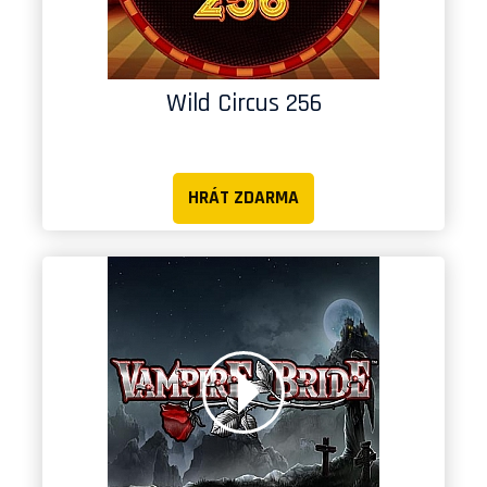
Wild Circus 256
HRÁT ZDARMA