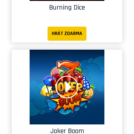
Burning Dice
HRÁT ZDARMA
Joker Boom