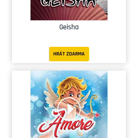
Geisha
HRÁT ZDARMA