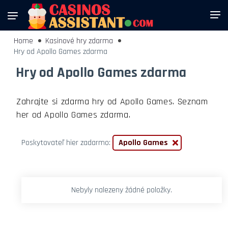
Home
Kasinové hry zdarma
Hry od Apollo Games zdarma
Hry od Apollo Games zdarma
Zahrajte si zdarma hry od Apollo Games. Seznam
her od Apollo Games zdarma.
Poskytovateľ hier zadarmo:
Apollo Games
Nebyly nalezeny žádné položky.