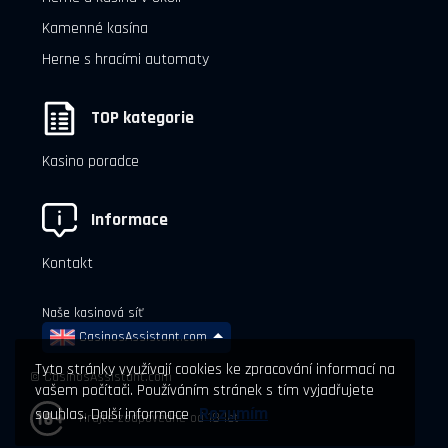
Kamenné kasína
Herne s hracími automaty
TOP kategorie
Kasino poradce
Informace
Kontakt
Naše kasinová síť
CasinosAssistant.com
Tyto stránky využívají cookies ke zpracování informací na
© CasinosAssistant.com
vašem počítači. Používáním stránek s tím vyjadřujete
Rozumím
souhlas.
Další informace
Hrajte zodpovědně od 18 let