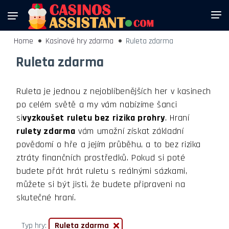
Home
Kasinové hry zdarma
Ruleta zdarma
Ruleta zdarma
Ruleta je jednou z nejoblíbenějších her v kasinech
po celém světě a my vám nabízíme šanci
si
vyzkoušet ruletu bez rizika prohry
. Hraní
rulety zdarma
vám umožní získat základní
povědomí o hře a jejím průběhu, a to bez rizika
ztráty finančních prostředků. Pokud si poté
budete přát hrát ruletu s reálnými sázkami,
můžete si být jisti, že budete připraveni na
skutečné hraní.
Typ hry:
Ruleta zdarma