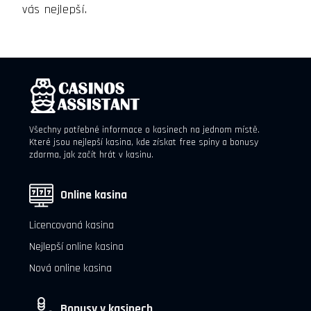
vás nejlepší.
Všechny potřebné informace o kasinech na jednom místě.
Které jsou nejlepší kasina, kde získat free spiny a bonusy
zdarma, jak začít hrát v kasinu.
Online kasina
Licencovaná kasina
Nejlepší online kasina
Nová online kasina
Bonusy v kasinech