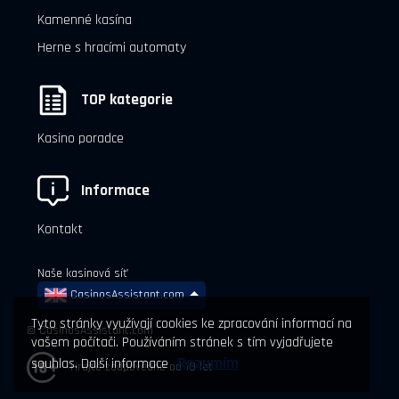
Kamenné kasína
Herne s hracími automaty
TOP kategorie
Kasino poradce
Informace
Kontakt
Naše kasinová síť
CasinosAssistant.com
Tyto stránky využívají cookies ke zpracování informací na
© CasinosAssistant.com
vašem počítači. Používáním stránek s tím vyjadřujete
Rozumím
souhlas.
Další informace
Hrajte zodpovědně od 18 let